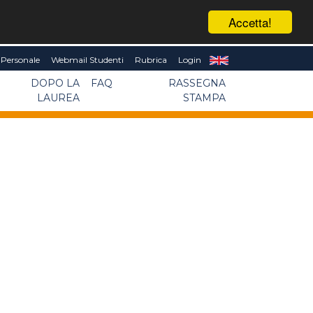
Accetta!
Personale
Webmail Studenti
Rubrica
Login
DOPO LA
FAQ
RASSEGNA
LAUREA
STAMPA