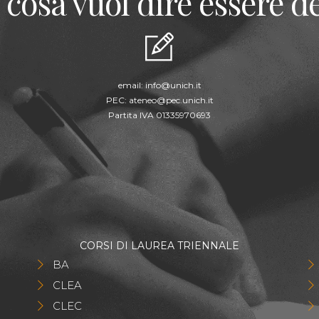
 cosa vuol dire essere de
email:
info@unich.it
PEC:
ateneo@pec.unich.it
Partita IVA 01335970693
CORSI DI LAUREA TRIENNALE
BA
CLEA
CLEC