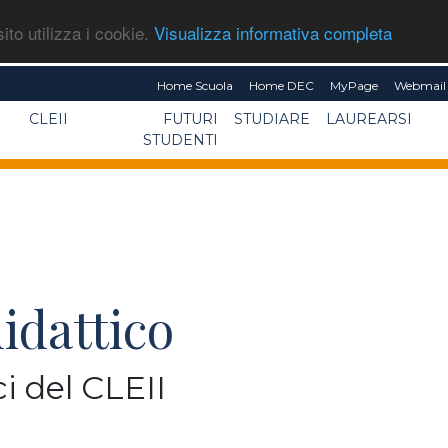
ito utilizza i cookie.
Visualizza informativa completa
Home Scuola
Home DEC
MyPage
Webmail 
CLEII
FUTURI
STUDIARE
LAUREARSI
STUDENTI
idattico
i del CLEII