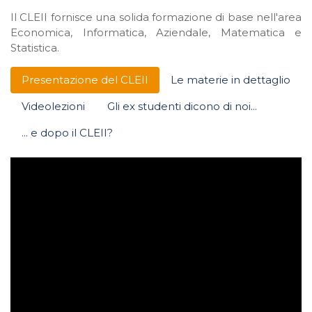
Il CLEII for
nisce una solida formazione di base nell'area
Economica, Informatica, Aziendale, Matematica e
Statistica.
Presentazione del CLEII
Le materie in dettaglio
Videolezioni
Gli ex studenti dicono di noi...
... e dopo il CLEII?