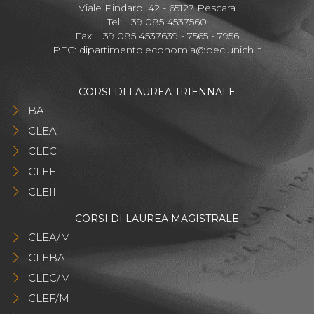
Viale Pindaro, 42 - 65127 Pescara
Tel: +39 085 4537560
Fax: +39 085 4537639 - 7565 - 7956
PEC:
dipartimento.economia@pec.unich.it
CORSI DI LAUREA TRIENNALE
BA
CLEA
CLEC
CLEF
CLEII
CORSI DI LAUREA MAGISTRALE
CLEA/M
CLEBA
CLEC/M
CLEF/M