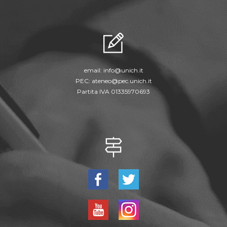
email:
info@unich.it
PEC:
ateneo@pec.unich.it
Partita IVA 01335970693