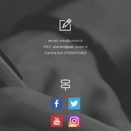
email:
info@unich.it
PEC:
ateneo@pec.unich.it
Partita IVA 01335970693