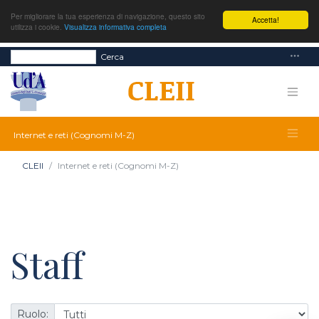
Per migliorare la tua esperienza di navigazione, questo sito
Accetta!
utilizza i cookie.
Visualizza informativa completa
Cerca
Internet e reti (Cognomi M-Z)
CLEII
Internet e reti (Cognomi M-Z)
Staff
Ruolo: