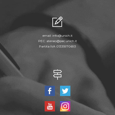
email:
info@unich.it
PEC:
ateneo@pec.unich.it
Partita IVA 01335970693