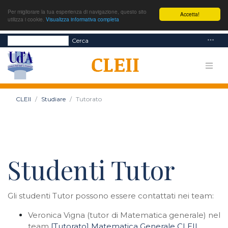
Per migliorare la tua esperienza di navigazione, questo sito
Accetta!
utilizza i cookie.
Visualizza informativa completa
Cerca
CLEII
Studiare
Tutorato
Studenti Tutor
Gli studenti Tutor possono essere contattati nei team:
Veronica Vigna (tutor di Matematica generale) nel
team
[Tutorato] Matematica Generale CLEII