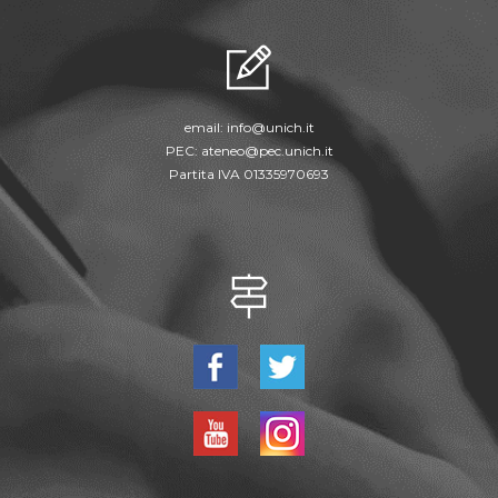
email:
info@unich.it
PEC:
ateneo@pec.unich.it
Partita IVA 01335970693