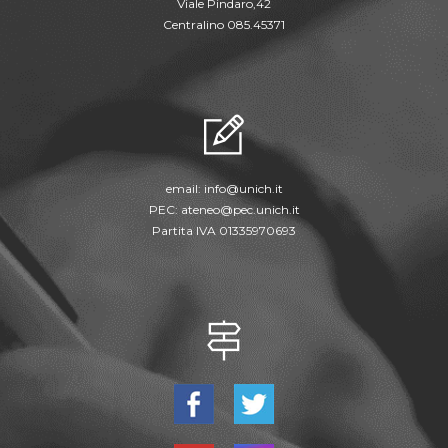
Viale Pindaro,42
Centralino 085.45371
email:
info@unich.it
PEC:
ateneo@pec.unich.it
Partita IVA 01335970693