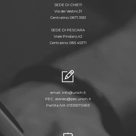
SEDE DI CHIETI
Via dei Vestini,31
Centralino 0871.3551
SEDE DI PESCARA
Viale Pindaro,42
Centralino 085.45371
email:
info@unich.it
PEC:
ateneo@pec.unich.it
Partita IVA 01335970693