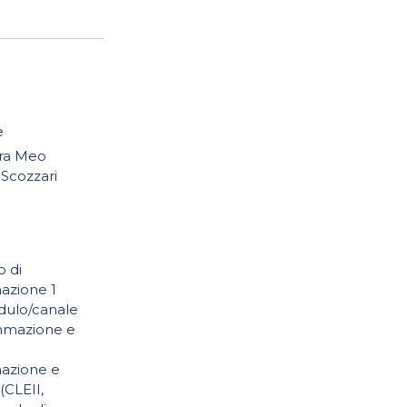
e
ara Meo
Scozzari
o di
zione 1
dulo/canale
mmazione e
)
azione e
 (CLEII,