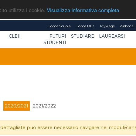
ito utilizza i cookie.
Visualizza informativa completa
Home Scuola
Home DEC
MyPage
Webmail 
CLEII
FUTURI
STUDIARE
LAUREARSI
STUDENTI
0
2020/2021
2021/2022
 dettagliate può essere necessario navigare nei moduli/canali