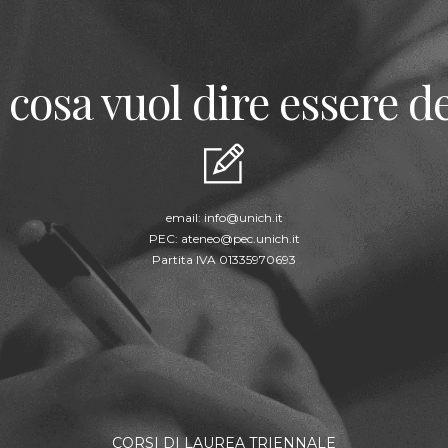
 cosa vuol dire essere de
email:
info@unich.it
PEC:
ateneo@pec.unich.it
Partita IVA 01335970693
CORSI DI LAUREA TRIENNALE