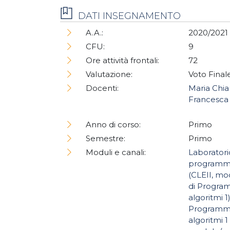
DATI INSEGNAMENTO
A.A.:
2020/2021
CFU:
9
Ore attività frontali:
72
Valutazione:
Voto Final
Docenti:
Maria Chi
Francesca 
Anno di corso:
Primo
Semestre:
Primo
Moduli e canali:
Laboratori
programma
(CLEII, mo
di Progra
algoritmi 1
Programm
algoritmi 1