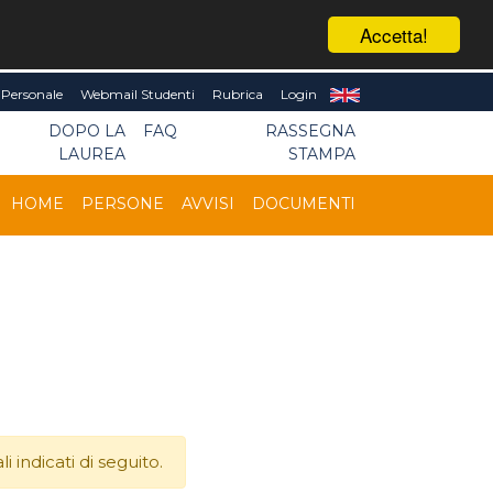
Accetta!
Personale
Webmail Studenti
Rubrica
Login
DOPO LA
FAQ
RASSEGNA
LAUREA
STAMPA
HOME
PERSONE
AVVISI
DOCUMENTI
 indicati di seguito.