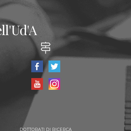
ll'Ud'A
DOTTORATI DI RICERCA