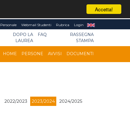
Accetta!
Personale
Webmail Studenti
Rubrica
Login
DOPO LA
FAQ
RASSEGNA
LAUREA
STAMPA
HOME
PERSONE
AVVISI
DOCUMENTI
2022/2023
2023/2024
2024/2025