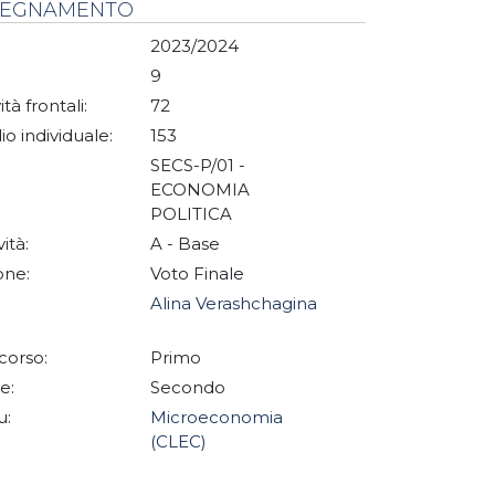
NSEGNAMENTO
2023/2024
9
ità frontali:
72
io individuale:
153
SECS-P/01 -
ECONOMIA
POLITICA
vità:
A - Base
one:
Voto Finale
Alina Verashchagina
corso:
Primo
e:
Secondo
u:
Microeconomia
(CLEC)