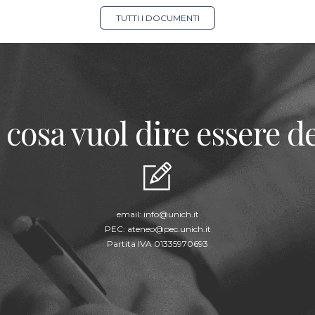
TUTTI I DOCUMENTI
 cosa vuol dire essere de
email:
info@unich.it
PEC:
ateneo@pec.unich.it
Partita IVA 01335970693