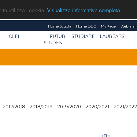
ito utilizza i cookie.
Visualizza informativa completa
Home Scuola
Home DEC
MyPage
Webmail 
CLEII
FUTURI
STUDIARE
LAUREARSI
STUDENTI
2017/2018
2018/2019
2019/2020
2020/2021
2021/2022