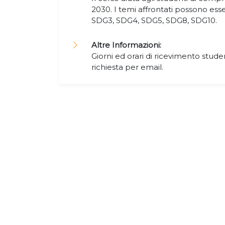
2030. I temi affrontati possono esser
SDG3, SDG4, SDG5, SDG8, SDG10.
Altre Informazioni:
Giorni ed orari di ricevimento studen
richiesta per email.