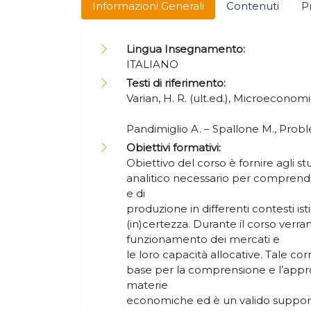
Informazioni Generali
Contenuti
P
Lingua Insegnamento:
ITALIANO
Testi di riferimento:
Varian, H. R. (ult.ed.), Microeconomi
Pandimiglio A. – Spallone M., Pr
Obiettivi formativi:
Obiettivo del corso è fornire agli s
analitico necessario per comprende
e di
produzione in differenti contesti istit
(in)certezza. Durante il corso verrann
funzionamento dei mercati e
le loro capacità allocative. Tale co
base per la comprensione e l’appr
materie
economiche ed è un valido supporto 