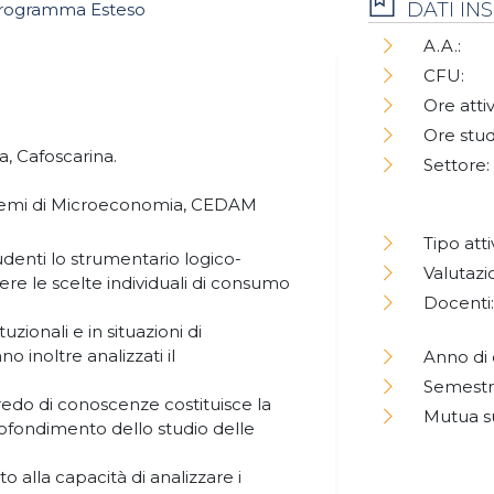
DATI I
rogramma Esteso
A.A.:
CFU:
Ore attiv
Ore stud
a, Cafoscarina.
Settore:
oblemi di Microeconomia, CEDAM
Tipo atti
tudenti lo strumentario logico-
Valutazi
re le scelte individuali di consumo
Docenti:
uzionali e in situazioni di
o inoltre analizzati il
Anno di 
Semestr
rredo di conoscenze costituisce la
Mutua s
ofondimento dello studio delle
alla capacità di analizzare i