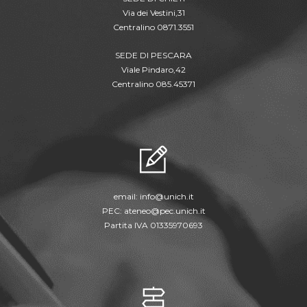
Via dei Vestini,31
Centralino 0871.3551
SEDE DI PESCARA
Viale Pindaro,42
Centralino 085.45371
email:
info@unich.it
PEC:
ateneo@pec.unich.it
Partita IVA 01335970693