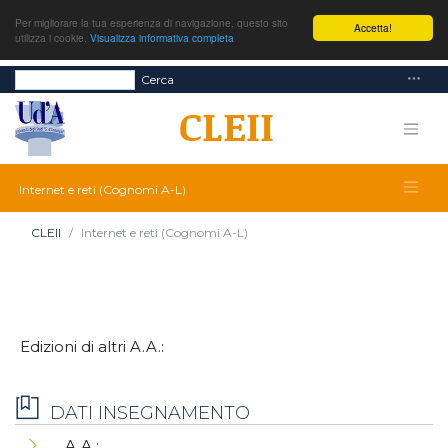
Per migliorare la tua esperienza di navigazione, questo sito
Accetta!
utilizza i cookie.
Visualizza informativa completa
Cerca
Internet e reti (Cognomi A-L)
CLEII
Internet e reti (Cognomi A-L)
Edizioni di altri A.A.:
DATI INSEGNAMENTO
A.A.: