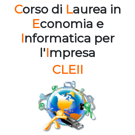
C
orso di
L
aurea in
E
conomia e
I
nformatica per
l'
I
mpresa
CLEII