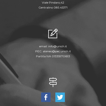
Viale Pindaro,42
Centralino 085.45371
email:
info@unich.it
PEC:
ateneo@pec.unich.it
Partita IVA 01335970693