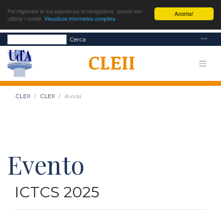
Per migliorare la tua esperienza di navigazione, questo sito
Accetta!
utilizza i cookie.
Visualizza informativa completa
Cerca
CLEII
CLEII
Avvisi
Evento
ICTCS 2025