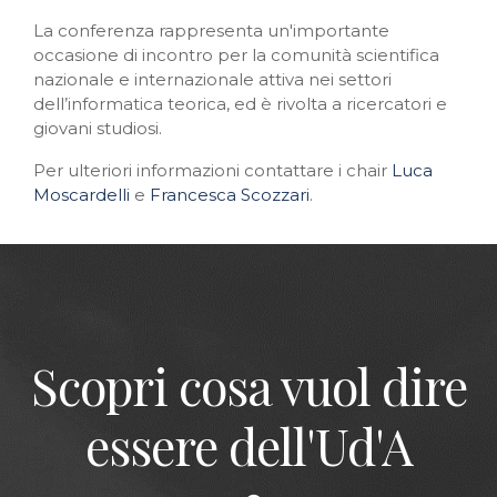
La conferenza rappresenta un'importante
occasione di incontro per la comunità scientifica
nazionale e internazionale attiva nei settori
dell’informatica teorica, ed è rivolta a ricercatori e
giovani studiosi.
Per ulteriori informazioni contattare i chair
Luca
Moscardelli
e
Francesca Scozzari
.
Scopri cosa vuol dire
essere dell'Ud'A