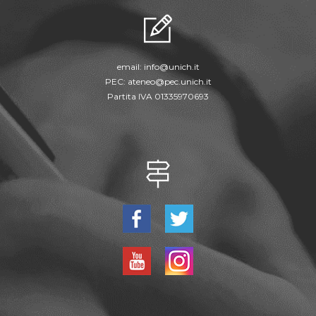
email:
info@unich.it
PEC:
ateneo@pec.unich.it
Partita IVA 01335970693