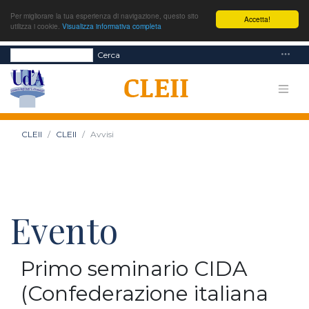
Per migliorare la tua esperienza di navigazione, questo sito
Accetta!
utilizza i cookie.
Visualizza informativa completa
Cerca
CLEII
CLEII
Avvisi
Evento
Primo seminario CIDA
(Confederazione italiana