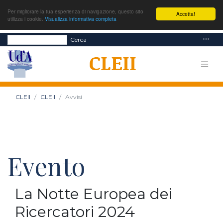
Per migliorare la tua esperienza di navigazione, questo sito
Accetta!
utilizza i cookie.
Visualizza informativa completa
Cerca
CLEII
CLEII
Avvisi
Evento
La Notte Europea dei
Ricercatori 2024