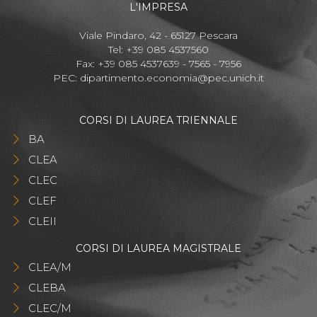
L'IMPRESA
Viale Pindaro, 42 - 65127 Pescara
Tel: +39 085 4537560
Fax: +39 085 4537639 - 7565 - 7956
PEC:
dipartimento.economia@pec.unich.it
CORSI DI LAUREA TRIENNALE
BA
CLEA
CLEC
CLEF
CLEII
CORSI DI LAUREA MAGISTRALE
CLEA/M
CLEBA
CLEC/M