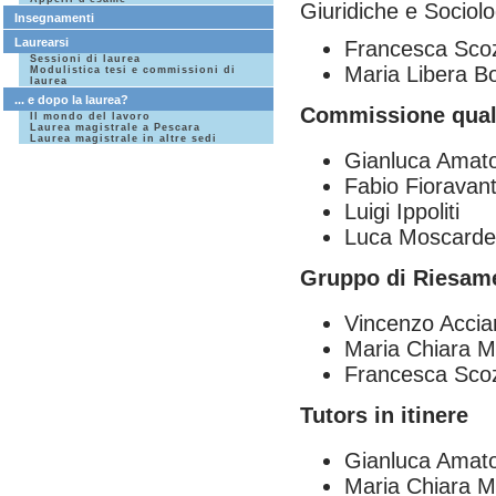
Giuridiche e Sociolo
Insegnamenti
Laurearsi
Francesca Scoz
Sessioni di laurea
Maria Libera Bo
Modulistica tesi e commissioni di
laurea
... e dopo la laurea?
Commissione qual
Il mondo del lavoro
Laurea magistrale a Pescara
Laurea magistrale in altre sedi
Gianluca Amat
Fabio Fioravant
Luigi Ippoliti
Luca Moscardell
Gruppo di Riesam
Vincenzo Accia
Maria Chiara 
Francesca Scoz
Tutors in itinere
Gianluca Amat
Maria Chiara 