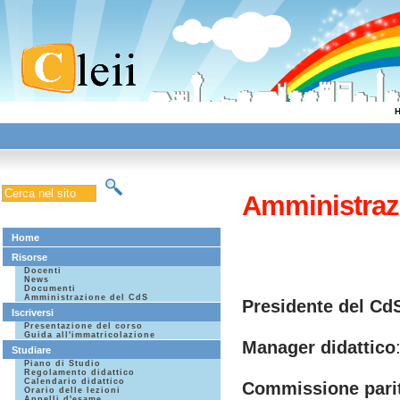
Amministraz
Home
Risorse
Docenti
News
Documenti
Amministrazione del CdS
Presidente del Cd
Iscriversi
Presentazione del corso
Guida all'immatricolazione
Manager didattico
Studiare
Piano di Studio
Regolamento didattico
Calendario didattico
Commissione parit
Orario delle lezioni
Appelli d'esame