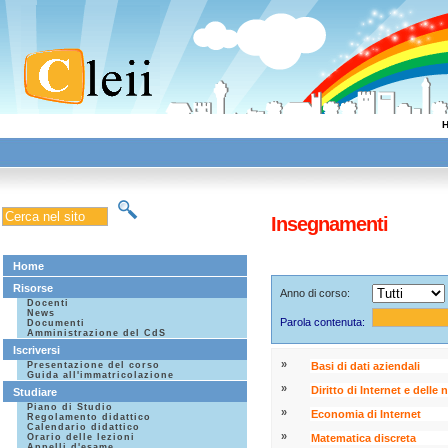
Insegnamenti
Home
Risorse
Anno di corso:
Docenti
News
Parola contenuta:
Documenti
Amministrazione del CdS
Iscriversi
»
Presentazione del corso
Basi di dati aziendali
Guida all'immatricolazione
»
Diritto di Internet e delle
Studiare
Piano di Studio
»
Economia di Internet
Regolamento didattico
Calendario didattico
»
Orario delle lezioni
Matematica discreta
Appelli d'esame