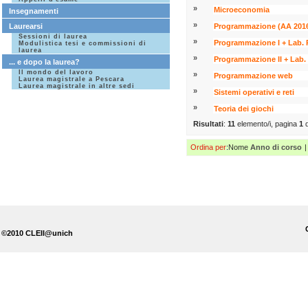
»
Microeconomia
Insegnamenti
»
Laurearsi
Programmazione (AA 2016
Sessioni di laurea
»
Programmazione I + Lab.
Modulistica tesi e commissioni di
laurea
»
Programmazione II + Lab.
... e dopo la laurea?
Il mondo del lavoro
»
Programmazione web
Laurea magistrale a Pescara
Laurea magistrale in altre sedi
»
Sistemi operativi e reti
»
Teoria dei giochi
Risultati
:
11
elemento/i, pagina
1
Ordina per
:
Nome
Anno di corso
|
©2010 CLEII@unich