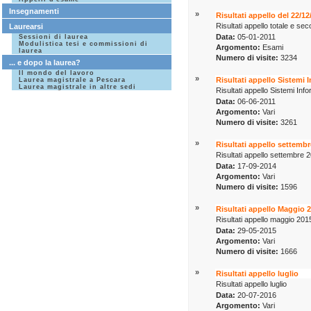
Insegnamenti
»
Risultati appello del 22/1
Risultati appello totale e s
Laurearsi
Data:
05-01-2011
Sessioni di laurea
Modulistica tesi e commissioni di
Argomento:
Esami
laurea
Numero di visite:
3234
... e dopo la laurea?
Il mondo del lavoro
»
Risultati appello Sistemi 
Laurea magistrale a Pescara
Laurea magistrale in altre sedi
Risultati appello Sistemi Inf
Data:
06-06-2011
Argomento:
Vari
Numero di visite:
3261
»
Risultati appello settemb
Risultati appello settembre 
Data:
17-09-2014
Argomento:
Vari
Numero di visite:
1596
»
Risultati appello Maggio 
Risultati appello maggio 201
Data:
29-05-2015
Argomento:
Vari
Numero di visite:
1666
»
Risultati appello luglio
Risultati appello luglio
Data:
20-07-2016
Argomento:
Vari