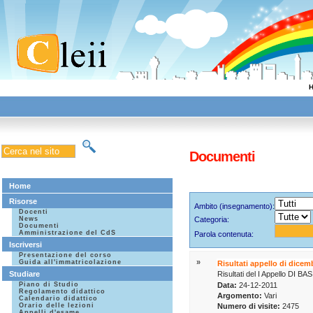
Documenti
Home
Risorse
Ambito (insegnamento):
Docenti
News
Categoria:
Documenti
Amministrazione del CdS
Parola contenuta:
Iscriversi
Presentazione del corso
»
Guida all'immatricolazione
Risultati appello di dice
Studiare
Risultati del I Appello DI
Piano di Studio
Data:
24-12-2011
Regolamento didattico
Argomento:
Vari
Calendario didattico
Orario delle lezioni
Numero di visite:
2475
Appelli d'esame