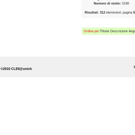
Numero di visite:
3198
Risultati
:
312
elemento/i, pagina
Ordina per
:
Titolo
Descrizione
Arg
©2010 CLEII@unich