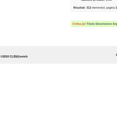
Risultati
:
312
elemento/i, pagina
Ordina per
:
Titolo
Descrizione
Ar
©2010 CLEII@unich