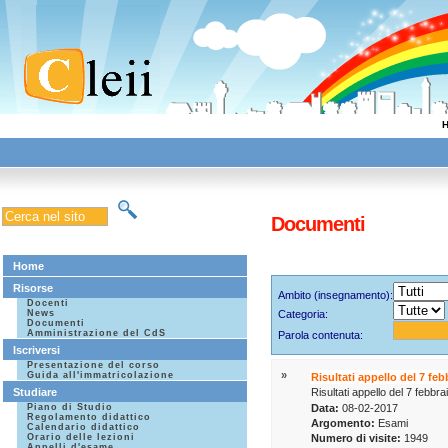
Documenti
Home
Risorse
Ambito (insegnamento):
Docenti
News
Categoria:
Documenti
Amministrazione del CdS
Parola contenuta:
Iscriversi
Presentazione del corso
»
Guida all'immatricolazione
Risultati appello del 7 fe
Studiare
Risultati appello del 7 febbr
Piano di Studio
Data:
08-02-2017
Regolamento didattico
Argomento:
Esami
Calendario didattico
Orario delle lezioni
Numero di visite:
1949
Appelli d'esame