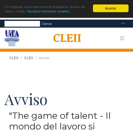
Per migliorare la tua esperienza di navigazione, questo sito
Accetta!
utilizza i cookie.
Visualizza informativa completa
Cerca
CLEII
CLEII
Avvisi
Avviso
"The game of talent - Il
mondo del lavoro si