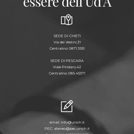
essere dell'Ud'A
SEDE DI CHIETI
Via dei Vestini,31
Centralino 0871.3551
SEDE DI PESCARA
Viale Pindaro,42
Centralino 085.45371
email:
info@unich.it
PEC:
ateneo@pec.unich.it