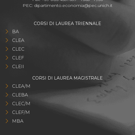
PEC:
dipartimento.economia@pec.unich.it
CORSI DI LAUREA TRIENNALE
BA
CLEA
CLEC
CLEF
CLEII
CORSI DI LAUREA MAGISTRALE
CLEA/M
CLEBA
CLEC/M
CLEF/M
MBA