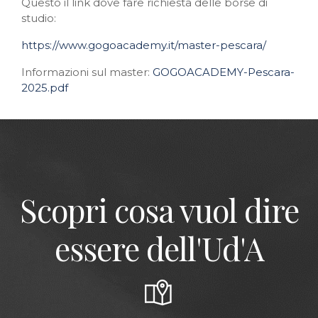
Questo il link dove fare richiesta delle borse di
studio:
https://www.gogoacademy.it/master-pescara/
Informazioni sul master:
GOGOACADEMY-Pescara-
2025.pdf
Scopri cosa vuol dire
essere dell'Ud'A