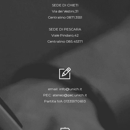
SEDE DI CHIETI
Via dei Vestini,31
Centralino 0871.3551
SEDE DI PESCARA
Viale Pindaro,42
Centralino 085.45371
email:
info@unich.it
PEC:
ateneo@pec.unich.it
Partita IVA 01335970693