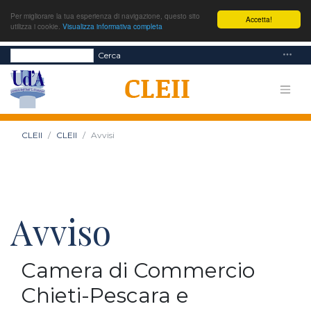
Per migliorare la tua esperienza di navigazione, questo sito
Accetta!
utilizza i cookie.
Visualizza informativa completa
Cerca
CLEII
CLEII
Avvisi
Avviso
Camera di Commercio
Chieti-Pescara e