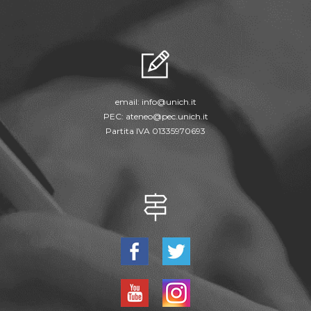
email:
info@unich.it
PEC:
ateneo@pec.unich.it
Partita IVA 01335970693