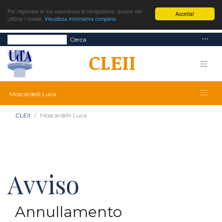
Per migliorare la tua esperienza di navigazione, questo sito
Accetta!
utilizza i cookie.
Visualizza informativa completa
Cerca
Moscardelli Luca
CLEII
Moscardelli Luca
Avviso
Annullamento