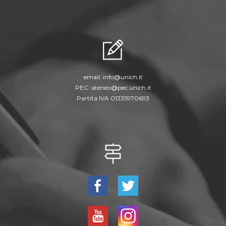
email:
info@unich.it
PEC:
ateneo@pec.unich.it
Partita IVA 01335970693