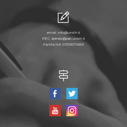
email:
info@unich.it
PEC:
ateneo@pec.unich.it
Partita IVA 01335970693