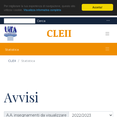
Per migliorare la tua esperienza di navigazione, questo sito
Accetta!
utilizza i cookie.
Visualizza informativa completa
Cerca
Statistica
CLEII
Statistica
Avvisi
A.A. insegnamenti da visualizzare