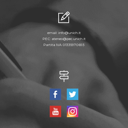
email:
info@unich.it
PEC:
ateneo@pec.unich.it
Partita IVA 01335970693