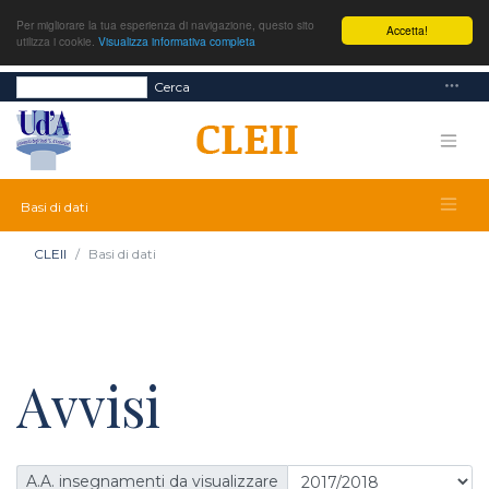
Per migliorare la tua esperienza di navigazione, questo sito
Accetta!
utilizza i cookie.
Visualizza informativa completa
Cerca
Basi di dati
CLEII
Basi di dati
Avvisi
A.A. insegnamenti da visualizzare