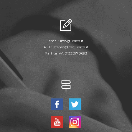
email:
info@unich.it
PEC:
ateneo@pec.unich.it
Partita IVA 01335970693