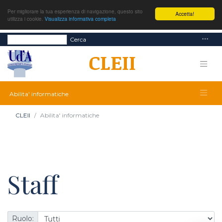
Per migliorare la tua esperienza di navigazione, questo sito
Accetta!
utilizza i cookie.
Visualizza informativa completa
Cerca
Abilita' informatiche
CLEII
Abilita' informatiche
Staff
Ruolo: