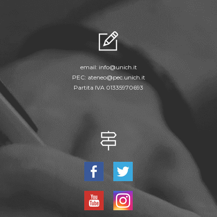
email:
info@unich.it
PEC:
ateneo@pec.unich.it
Partita IVA 01335970693