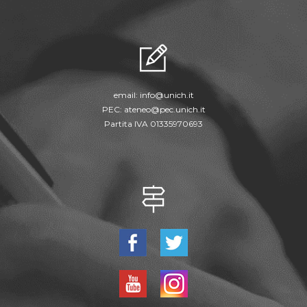
email:
info@unich.it
PEC:
ateneo@pec.unich.it
Partita IVA 01335970693