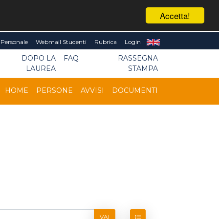
Accetta!
Personale
Webmail Studenti
Rubrica
Login
DOPO LA
FAQ
RASSEGNA
LAUREA
STAMPA
HOME
PERSONE
AVVISI
DOCUMENTI
VAI