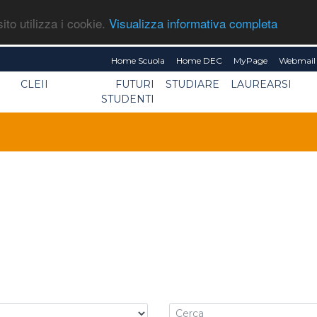
ito utilizza i cookie.
Visualizza informativa completa
Home Scuola
Home DEC
MyPage
Webmail 
CLEII
FUTURI
STUDIARE
LAUREARSI
STUDENTI