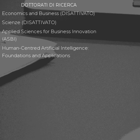
DOTTORATI DI RICERCA
Economics and Business (DISATTIVATO)
Scienze (DISATTIVATO)
Applied Sciences for Business Innovation
(ASBI)
Human-Centred Artificial Intelligence:
Foundations and Applications