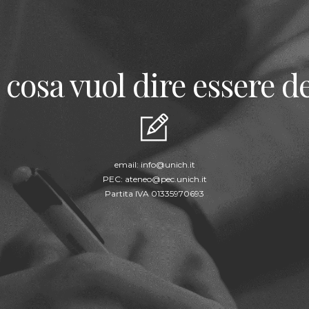
 cosa vuol dire essere de
email:
info@unich.it
PEC:
ateneo@pec.unich.it
Partita IVA 01335970693