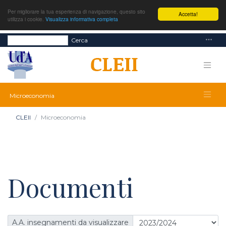
Per migliorare la tua esperienza di navigazione, questo sito
Accetta!
utilizza i cookie.
Visualizza informativa completa
Cerca
Microeconomia
CLEII
Microeconomia
Documenti
A.A. insegnamenti da visualizzare