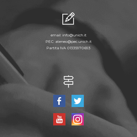
email:
info@unich.it
PEC:
ateneo@pec.unich.it
Partita IVA 01335970693