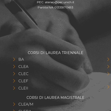
PEC:
ateneo@pec.unich.it
Partita IVA 01335970693
CORSI DI LAUREA TRIENNALE
BA
CLEA
CLEC
CLEF
CLEII
CORSI DI LAUREA MAGISTRALE
CLEA/M