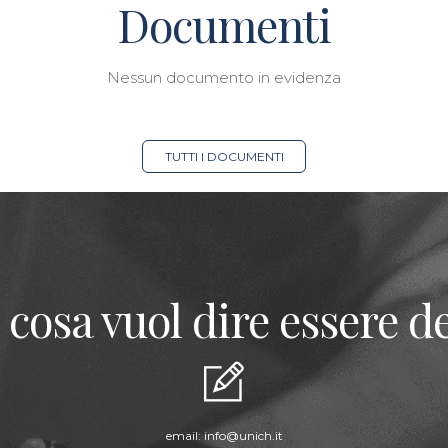
Documenti
Nessun documento in evidenza
TUTTI I DOCUMENTI
 cosa vuol dire essere de
email:
info@unich.it