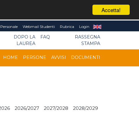
Accetta!
Personale
Webmail Studenti
Rubrica
Login
DOPO LA
FAQ
RASSEGNA
LAUREA
STAMPA
HOME
PERSONE
AVVISI
DOCUMENTI
2026
2026/2027
2027/2028
2028/2029