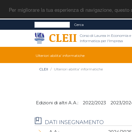
Per migliorare la tua esperienza di navigazione, questo s
Cerca
Corso di Laurea in Economia e
Informatica per l'Impresa
Ulteriori abilita' informatiche
CLEII
Ulteriori abilita' informatiche
Edizioni di altri A.A.:
2022/2023
2023/202
DATI INSEGNAMENTO
A.A.:
2024/2025