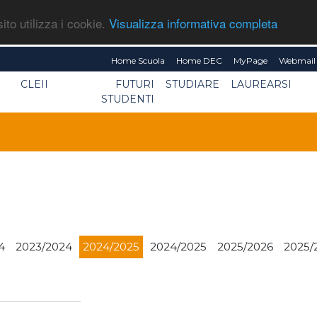
ito utilizza i cookie.
Visualizza informativa completa
Home Scuola
Home DEC
MyPage
Webmail 
CLEII
FUTURI
STUDIARE
LAUREARSI
STUDENTI
4
2023/2024
2024/2025
2024/2025
2025/2026
2025/