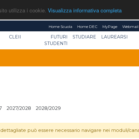
ito utilizza i cookie.
Visualizza informativa completa
Home Scuola
Home DEC
MyPage
Webmail 
CLEII
FUTURI
STUDIARE
LAUREARSI
STUDENTI
7
2027/2028
2028/2029
 dettagliate può essere necessario navigare nei moduli/canali