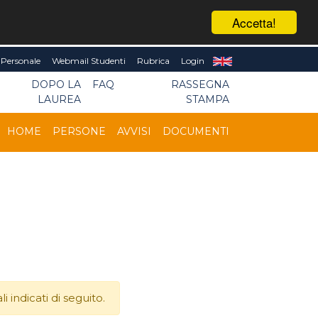
Accetta!
Personale
Webmail Studenti
Rubrica
Login
DOPO LA
FAQ
RASSEGNA
LAUREA
STAMPA
HOME
PERSONE
AVVISI
DOCUMENTI
 indicati di seguito.