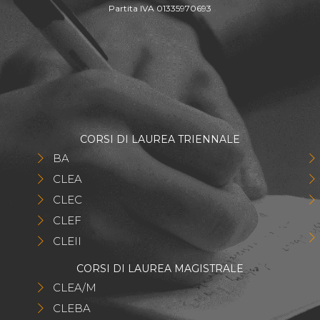
Partita IVA 01335970693
CORSI DI LAUREA TRIENNALE
BA
CLEA
CLEC
CLEF
CLEII
CORSI DI LAUREA MAGISTRALE
CLEA/M
CLEBA