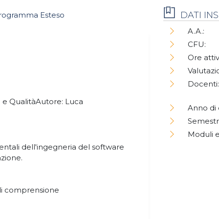
DATI I
rogramma Esteso
A.A.:
CFU:
Ore attiv
Valutazi
Docenti:
e e QualitàAutore: Luca
Anno di 
Semestr
Moduli e
entali dell'ingegneria del software
zione.
di comprensione