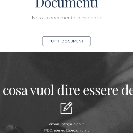
Documenti
Nessun documento in evidenza
TUTTI I DOCUMENTI
 cosa vuol dire essere de
email:
info@unich.it
PEC:
ateneo@pec.unich.it