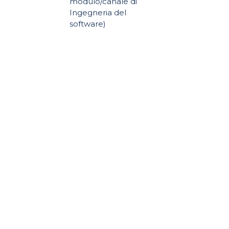
modulo/canale di
Ingegneria del
software)