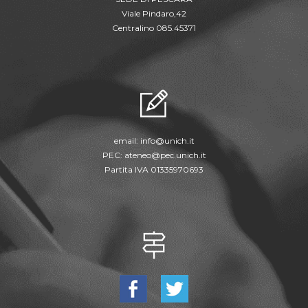
Viale Pindaro,42
Centralino 085.45371
email:
info@unich.it
PEC:
ateneo@pec.unich.it
Partita IVA 01335970693