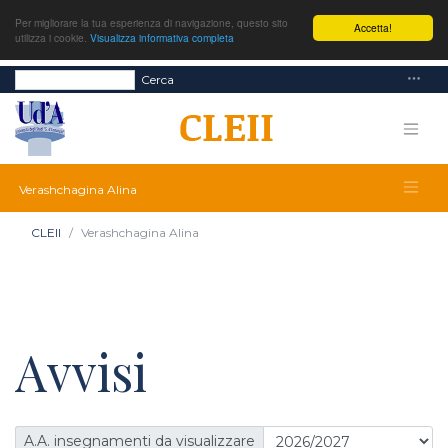
Per migliorare la tua esperienza di navigazione, questo sito
Accetta!
utilizza i cookie.
Visualizza informativa completa
Cerca
Verashchagina Alina
CLEII
Verashchagina Alina
Avvisi
A.A. insegnamenti da visualizzare