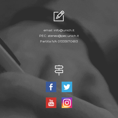
email:
info@unich.it
PEC:
ateneo@pec.unich.it
Partita IVA 01335970693